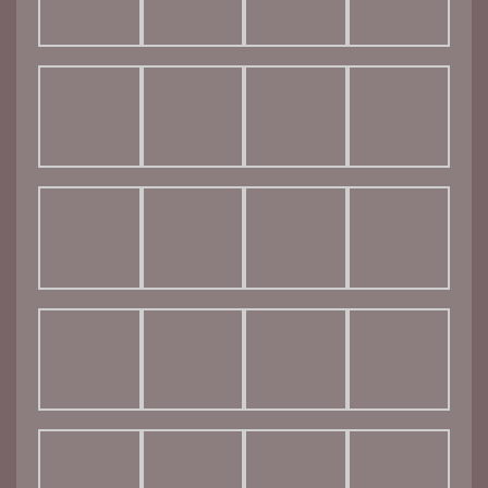
© 2026 CA photographies. Created for free using
WordPress and
Kubio
Site réalisé par MACOM DIGITALE