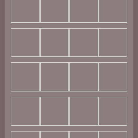
© 2026 CA photographies. Created for free using
WordPress and
Kubio
Site réalisé par MACOM DIGITALE